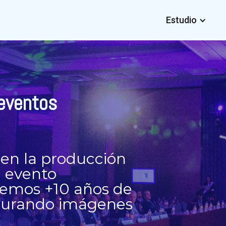
Estudio
 eventos
 en la producción
u evento
enemos +10 años de
pturando imágenes