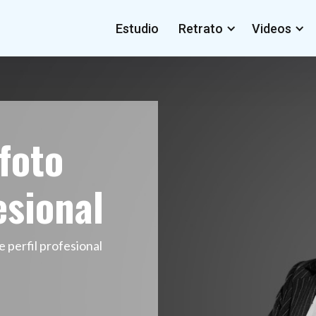
Estudio
Retrato
Videos
 foto
esional
e perfil profesional