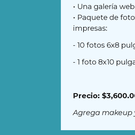
• Una galería we
• Paquete de foto
impresas:
- 10 fotos 6x8 pu
- 1 foto 8x10 pul
Precio: $3,600.
Agrega makeup y