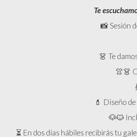
Te escuchamos
📸 Sesión d
👗 Te damos 
👚👗 C
💄 Diseño de
🐶🐱 Inc
⏳ En dos días hábiles recibirás tu gale