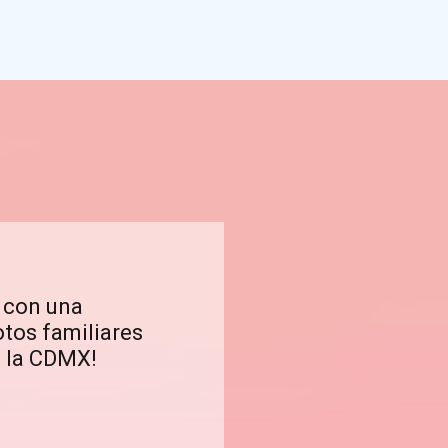
s con una
otos familiares
n la CDMX!