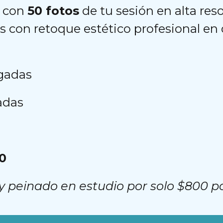
b con
50 fotos
de tu sesión en alta res
s con retoque estético profesional en d
lgadas
gadas
00
 peinado en estudio por solo $800 p