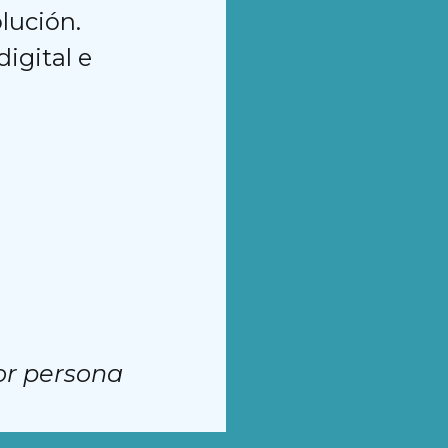
olución.
igital e
or persona