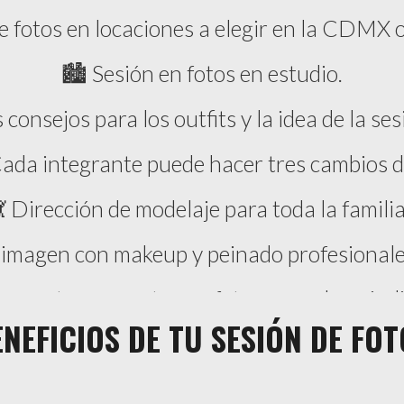
e fotos en locaciones a elegir en la CDMX o
🏙️ Sesión en fotos en estudio.
consejos para los outfits y la idea de la ses
ada integrante puede hacer tres cambios d
💃 Dirección de modelaje para toda la familia
 imagen con makeup y peinado profesional
luye a tus mascotas en fotos grupales e indi
NEFICIOS DE TU SESIÓN DE FOT
ría con las fotos de tu sesión, disponible p
des de pago: efectivo, transferencia, tarjeta