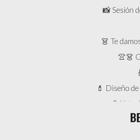
📸 Sesión d
👗 Te damos 
👚👗 C
💄 Diseño de
🐶🐱 Inc
BE
⏳ En dos días hábiles recibirás tu gale
💳 Facilida