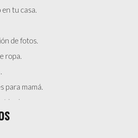
 en tu casa.
ión de fotos.
e ropa.
.
es para mamá.
viduales.
OS
ara descarga en alta definición (HD). 📥
 de crédito.