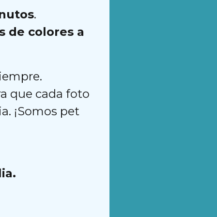
nutos
.
s de colores a
siempre.
a que cada foto
ia. ¡Somos pet
ia.