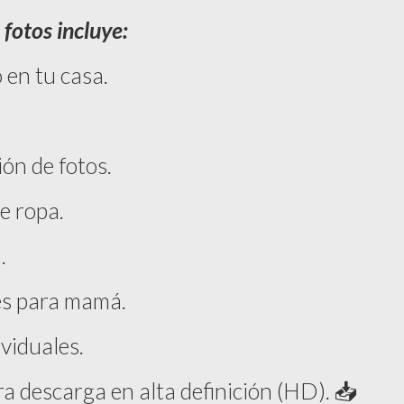
fotos incluye:
 en tu casa.
ión de fotos.
e ropa.
.
es para mamá.
viduales.
ara descarga en alta definición (HD). 📥