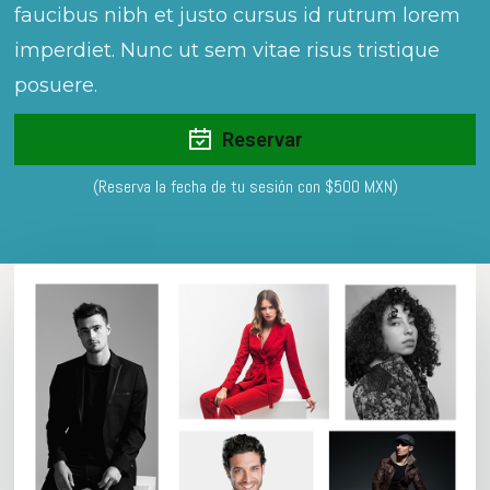
faucibus nibh et justo cursus id rutrum lorem
imperdiet. Nunc ut sem vitae risus tristique
posuere.
Reservar
(Reserva la fecha de tu sesión con $500 MXN)